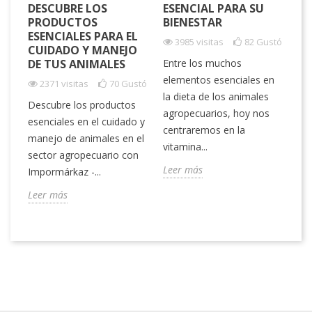
DESCUBRE LOS
ESENCIAL PARA SU
PR
PRODUCTOS
BIENESTAR
LO
ESENCIALES PARA EL
A
3985 visitas
82
Gustó
CUIDADO Y MANEJO
DE TUS ANIMALES
Entre los muchos
un
Es
elementos esenciales en
 la
2371 visitas
70
Gustó
la
la dieta de los animales
Descubre los productos
si
agropecuarios, hoy nos
esenciales en el cuidado y
de 
centraremos en la
manejo de animales en el
su 
vitamina...
sector agropecuario con
Le
Leer más
Impormárkaz -...
Leer más