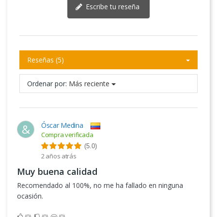
Escribe tu reseña
Reseñas (5)
Ordenar por:
Más reciente
Óscar Medina
&
Compra verificada
(5.0)
2 años atrás
Muy buena calidad
Recomendado al 100%, no me ha fallado en ninguna
ocasión.
0
0
0