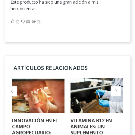
Este producto ha sido una gran adición a mis
herramientas.
0
0
0
ARTÍCULOS RELACIONADOS
EL
INNOVACIÓN EN EL
VITAMINA B12 EN
LA
CAMPO
ANIMALES: UN
CU
N
AGROPECUARIO:
SUPLEMENTO
UB