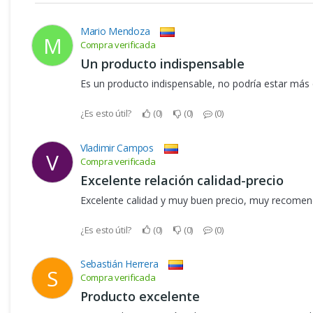
Mario Mendoza
M
Compra verificada
Un producto indispensable
Es un producto indispensable, no podría estar más
¿Es esto útil?
0
0
0
Vladimir Campos
V
Compra verificada
Excelente relación calidad-precio
Excelente calidad y muy buen precio, muy recomen
¿Es esto útil?
0
0
0
Sebastián Herrera
S
Compra verificada
Producto excelente