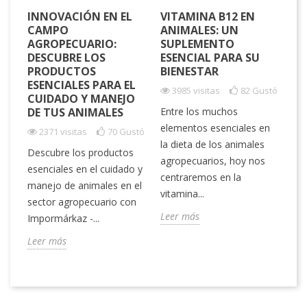
INNOVACIÓN EN EL
VITAMINA B12 EN
LA
CAMPO
ANIMALES: UN
CU
AGROPECUARIO:
SUPLEMENTO
UB
LA
DESCUBRE LOS
ESENCIAL PARA SU
PR
PRODUCTOS
BIENESTAR
LO
ESENCIALES PARA EL
A
3985 visitas
82
Gustó
CUIDADO Y MANEJO
DE TUS ANIMALES
Entre los muchos
Es
elementos esenciales en
2371 visitas
70
Gustó
la
la dieta de los animales
Descubre los productos
rar
si
agropecuarios, hoy nos
esenciales en el cuidado y
de 
centraremos en la
manejo de animales en el
e
su 
vitamina...
sector agropecuario con
Le
Leer más
Impormárkaz -...
Leer más